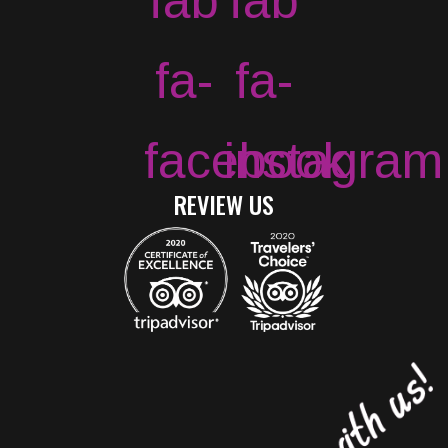
fab
fab
fa-
fa-
facebook
instagram
REVIEW US