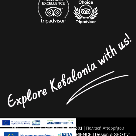
ΜΗ.Τ.Ε. (ΕΟΤ): 0458Ε60000056601 |
Πολιτική Απορρήτου
© 2020 AVGERINOS TRAVEL EXPERIENCE | Design & SEO by: