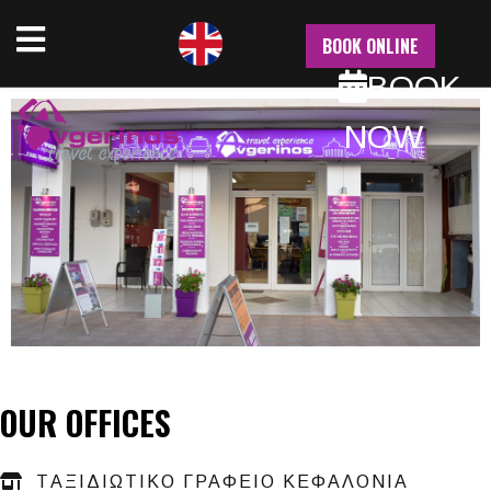
NU
BOOK ONLINE
BOOK
NOW
OUR OFFICES
ΤAΞΙΔΙΩΤΙΚΟ ΓΡΑΦΕΙΟ ΚΕΦΑΛΟΝΙΑ